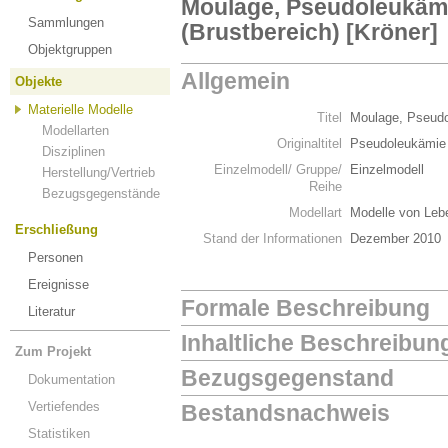
Moulage, Pseudoleukämi
Sammlungen
(Brustbereich) [Kröner]
Objektgruppen
Allgemein
Objekte
Materielle Modelle
Titel
Moulage, Pseudol
Modellarten
Originaltitel
Pseudoleukämie 
Disziplinen
Einzelmodell/ Gruppe/
Einzelmodell
Herstellung/Vertrieb
Reihe
Bezugsgegenstände
Modellart
Modelle von Leb
Erschließung
Stand der Informationen
Dezember 2010
Personen
Ereignisse
Formale Beschreibung
Literatur
Inhaltliche Beschreibun
Zum Projekt
Bezugsgegenstand
Dokumentation
Vertiefendes
Bestandsnachweis
Statistiken