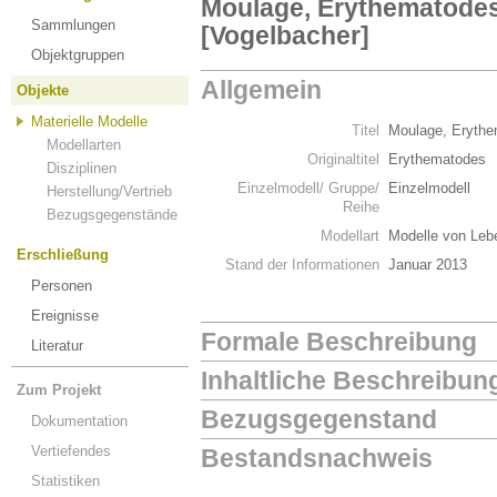
Moulage, Erythematodes
Sammlungen
[Vogelbacher]
Objektgruppen
Allgemein
Objekte
Materielle Modelle
Titel
Moulage, Erythe
Modellarten
Originaltitel
Erythematodes
Disziplinen
Einzelmodell/ Gruppe/
Einzelmodell
Herstellung/Vertrieb
Reihe
Bezugsgegenstände
Modellart
Modelle von Leb
Erschließung
Stand der Informationen
Januar 2013
Personen
Ereignisse
Formale Beschreibung
Literatur
Inhaltliche Beschreibun
Zum Projekt
Bezugsgegenstand
Dokumentation
Vertiefendes
Bestandsnachweis
Statistiken