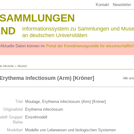
Kontakt
Newsletter
SSAMMLUNGEN
AND
Informationssystem zu Sammlungen und Mus
an deutschen Universitäten
. Aktuelle Daten können im
Portal der Koordinierungsstelle für wissenschaftl
lle Modelle
» Modell
Erythema infectiosum (Arm) [Kröner]
Alle an
n
Titel
Moulage, Erythema infectiosum (Arm) [Kröner]
Originaltitel
Erythema infectiosum
dell/ Gruppe/
Einzelmodell
Reihe
Modellart
Modelle von Lebewesen und biologischen Systemen