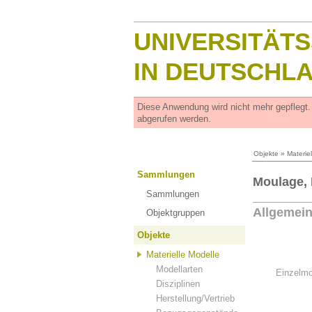
UNIVERSITÄT
IN DEUTSCHL
Diese Anwendung wird nicht mehr gepflegt
abgerufen werden.
Objekte
»
Materie
Sammlungen
Moulage, 
Sammlungen
Allgemei
Objektgruppen
Objekte
Materielle Modelle
Modellarten
Einzelmo
Disziplinen
Herstellung/Vertrieb