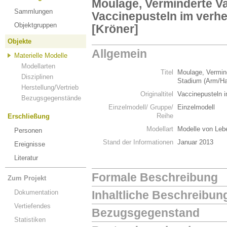
Moulage, Verminderte Var
Sammlungen
Vaccinepusteln im verhe
Objektgruppen
[Kröner]
Objekte
Allgemein
Materielle Modelle
Modellarten
Titel
Moulage, Vermind
Disziplinen
Stadium (Arm/Ha
Herstellung/Vertrieb
Originaltitel
Vaccinepusteln i
Bezugsgegenstände
Einzelmodell/ Gruppe/
Einzelmodell
Reihe
Erschließung
Modellart
Modelle von Leb
Personen
Stand der Informationen
Januar 2013
Ereignisse
Literatur
Formale Beschreibung
Zum Projekt
Dokumentation
Inhaltliche Beschreibun
Vertiefendes
Bezugsgegenstand
Statistiken