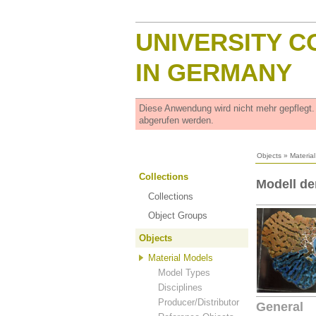
UNIVERSITY C
IN GERMANY
Diese Anwendung wird nicht mehr gepflegt
abgerufen werden.
Objects
»
Materia
Collections
Modell de
Collections
Object Groups
Objects
Material Models
Model Types
Disciplines
Producer/Distributor
General