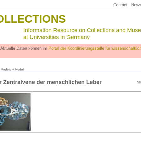
Contact
Newsl
OLLECTIONS
Information Resource on Collections and Mus
at Universities in Germany
. Aktuelle Daten können im
Portal der Koordinierungsstelle für wissenschaftl
l Models
» Model
r Zentralvene der menschlichen Leber
Sh