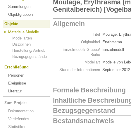
Moulage, Erythrasma (m
Sammlungen
Genitalbereich) [Vogelb
Objektgruppen
Allgemein
Objekte
Materielle Modelle
Titel
Moulage, Erythra
Modellarten
Originaltitel
Erythrasma
Disziplinen
Einzelmodell/ Gruppe/
Einzelmodell
Herstellung/Vertrieb
Reihe
Bezugsgegenstände
Modellart
Modelle von Leb
Erschließung
Stand der Informationen
September 2012
Personen
Ereignisse
Formale Beschreibung
Literatur
Inhaltliche Beschreibun
Zum Projekt
Bezugsgegenstand
Dokumentation
Vertiefendes
Bestandsnachweis
Statistiken