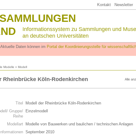
Kontakt
Newsletter
SSAMMLUNGEN
AND
Informationssystem zu Sammlungen und Mus
an deutschen Universitäten
. Aktuelle Daten können im
Portal der Koordinierungsstelle für wissenschaftl
lle Modelle
» Modell
r Rheinbrücke Köln-Rodenkirchen
Alle an
n
Titel
Modell der Rheinbrücke Köln-Rodenkirchen
dell/ Gruppe/
Einzelmodell
Reihe
Modellart
Modelle von Bauwerken und baulichen / technischen Anlagen
Informationen
September 2010