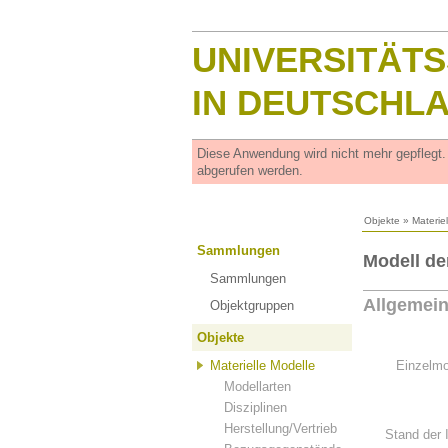
UNIVERSITÄT
IN DEUTSCHL
Diese Anwendung wird nicht mehr gepflegt
abgerufen werden.
Objekte
»
Materie
Sammlungen
Modell de
Sammlungen
Allgemei
Objektgruppen
Objekte
Materielle Modelle
Einzelmo
Modellarten
Disziplinen
Herstellung/Vertrieb
Stand der 