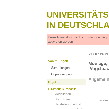
UNIVERSITÄT
IN DEUTSCHL
Diese Anwendung wird nicht mehr gepflegt
abgerufen werden.
Objekte
»
Materie
Sammlungen
Moulage, 
Sammlungen
[Vogelbac
Objektgruppen
Allgemei
Objekte
Materielle Modelle
Modellarten
Disziplinen
Einzelmo
Herstellung/Vertrieb