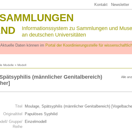
Kontakt
Newsletter
SSAMMLUNGEN
AND
Informationssystem zu Sammlungen und Mus
an deutschen Universitäten
. Aktuelle Daten können im
Portal der Koordinierungsstelle für wissenschaftl
lle Modelle
» Modell
Spätsyphilis (männlicher Genitalbereich)
Alle an
her]
n
Titel
Moulage, Spätsyphilis (männlicher Genitalbereich) [Vogelbache
Originaltitel
Papulöses Syphilid
dell/ Gruppe/
Einzelmodell
Reihe