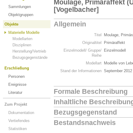
Moulage, Primäraffekt (U
Sammlungen
[Vogelbacher]
Objektgruppen
Allgemein
Objekte
Materielle Modelle
Titel
Moulage, Primära
Modellarten
Originaltitel
Primäraffekt
Disziplinen
Einzelmodell/ Gruppe/
Einzelmodell
Herstellung/Vertrieb
Reihe
Bezugsgegenstände
Modellart
Modelle von Leb
Erschließung
Stand der Informationen
September 2012
Personen
Ereignisse
Formale Beschreibung
Literatur
Inhaltliche Beschreibun
Zum Projekt
Bezugsgegenstand
Dokumentation
Vertiefendes
Bestandsnachweis
Statistiken