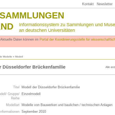
Kontakt
Newsletter
SSAMMLUNGEN
AND
Informationssystem zu Sammlungen und Mus
an deutschen Universitäten
. Aktuelle Daten können im
Portal der Koordinierungsstelle für wissenschaftl
lle Modelle
» Modell
r Düsseldorfer Brückenfamilie
Alle an
n
Titel
Modell der Düsseldorfer Brückenfamilie
dell/ Gruppe/
Einzelmodell
Reihe
Modellart
Modelle von Bauwerken und baulichen / technischen Anlagen
Informationen
September 2010