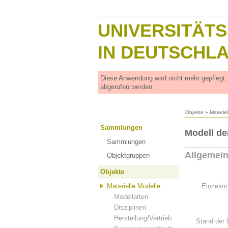
UNIVERSITÄT
IN DEUTSCHL
Diese Anwendung wird nicht mehr gepflegt
abgerufen werden.
Objekte
»
Materie
Sammlungen
Modell de
Sammlungen
Allgemei
Objektgruppen
Objekte
Materielle Modelle
Einzelmo
Modellarten
Disziplinen
Herstellung/Vertrieb
Stand der 