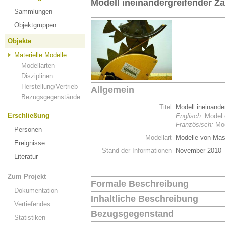
Modell ineinandergreifender Z
Sammlungen
Objektgruppen
Objekte
Materielle Modelle
Modellarten
Disziplinen
Herstellung/Vertrieb
Allgemein
Bezugsgegenstände
Titel
Modell ineinande
Erschließung
Englisch:
Model o
Französisch:
Mod
Personen
Modellart
Modelle von Mas
Ereignisse
Stand der Informationen
November 2010
Literatur
Zum Projekt
Formale Beschreibung
Dokumentation
Inhaltliche Beschreibung
Vertiefendes
Bezugsgegenstand
Statistiken