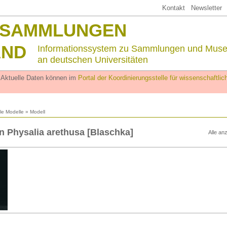
Kontakt
Newsletter
SSAMMLUNGEN
AND
Informationssystem zu Sammlungen und Mus
an deutschen Universitäten
. Aktuelle Daten können im
Portal der Koordinierungsstelle für wissenschaftl
lle Modelle
» Modell
n Physalia arethusa [Blaschka]
Alle an
n