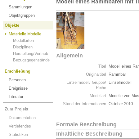
Modell eines Rammbären mit T
Sammlungen
Objektgruppen
Objekte
Materielle Modelle
Modellarten
Disziplinen
Herstellung/Vertrieb
Allgemein
Bezugsgegenstände
Titel
Modell eines Ra
Erschließung
Originaltitel
Rammbär
Personen
Einzelmodell/ Gruppe/
Einzelmodell
Reihe
Ereignisse
Modellart
Modelle von Mas
Literatur
Stand der Informationen
Oktober 2010
Zum Projekt
Dokumentation
Formale Beschreibung
Vertiefendes
Inhaltliche Beschreibung
Statistiken