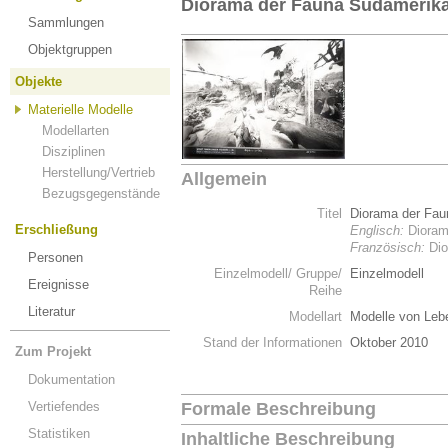
Diorama der Fauna Südamerik
Sammlungen
Objektgruppen
Objekte
Materielle Modelle
Modellarten
Disziplinen
Herstellung/Vertrieb
Allgemein
Bezugsgegenstände
Titel
Diorama der Fa
Erschließung
Englisch:
Dioram
Französisch:
Dio
Personen
Einzelmodell/ Gruppe/
Einzelmodell
Ereignisse
Reihe
Literatur
Modellart
Modelle von Leb
Stand der Informationen
Oktober 2010
Zum Projekt
Dokumentation
Vertiefendes
Formale Beschreibung
Statistiken
Inhaltliche Beschreibung