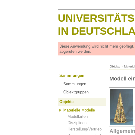
UNIVERSITÄT
IN DEUTSCHL
Diese Anwendung wird nicht mehr gepflegt
abgerufen werden.
Objekte
»
Materie
Sammlungen
Modell ei
Sammlungen
Objektgruppen
Objekte
Materielle Modelle
Modellarten
Disziplinen
Herstellung/Vertrieb
Allgemei