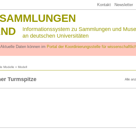
Kontakt
Newsletter
SSAMMLUNGEN
AND
Informationssystem zu Sammlungen und Mus
an deutschen Universitäten
. Aktuelle Daten können im
Portal der Koordinierungsstelle für wissenschaftl
lle Modelle
» Modell
ner Turmspitze
Alle an
n