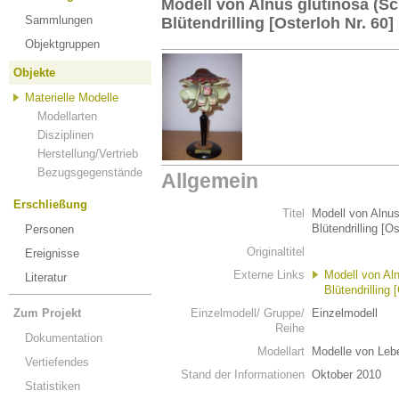
Modell von Alnus glutinosa (Sc
Sammlungen
Blütendrilling [Osterloh Nr. 60]
Objektgruppen
Objekte
Materielle Modelle
Modellarten
Disziplinen
Herstellung/Vertrieb
Bezugsgegenstände
Allgemein
Erschließung
Titel
Modell von Alnus
Blütendrilling [Os
Personen
Originaltitel
Ereignisse
Externe Links
Modell von Aln
Literatur
Blütendrilling 
Zum Projekt
Einzelmodell/ Gruppe/
Einzelmodell
Reihe
Dokumentation
Modellart
Modelle von Leb
Vertiefendes
Stand der Informationen
Oktober 2010
Statistiken