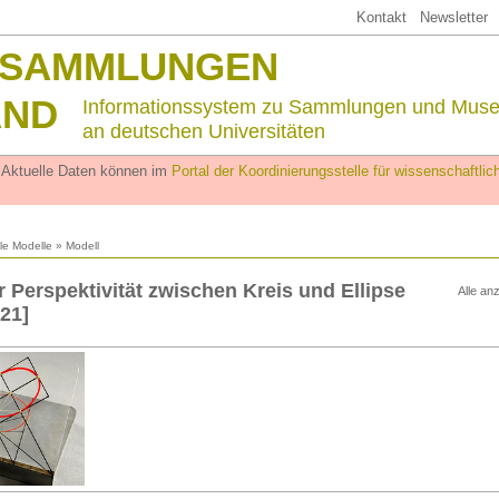
Kontakt
Newsletter
SSAMMLUNGEN
AND
Informationssystem zu Sammlungen und Mus
an deutschen Universitäten
. Aktuelle Daten können im
Portal der Koordinierungsstelle für wissenschaftl
lle Modelle
» Modell
r Perspektivität zwischen Kreis und Ellipse
Alle an
/21]