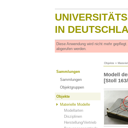
UNIVERSITÄT
IN DEUTSCHL
Diese Anwendung wird nicht mehr gepflegt
abgerufen werden.
Objekte
»
Materie
Sammlungen
Modell de
Sammlungen
[Stoll 163
Objektgruppen
Objekte
Materielle Modelle
Modellarten
Disziplinen
Herstellung/Vertrieb