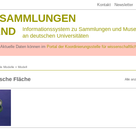
Kontakt
Newsletter
SSAMMLUNGEN
AND
Informationssystem zu Sammlungen und Mus
an deutschen Universitäten
. Aktuelle Daten können im
Portal der Koordinierungsstelle für wissenschaftl
lle Modelle
» Modell
sche Fläche
Alle an
n