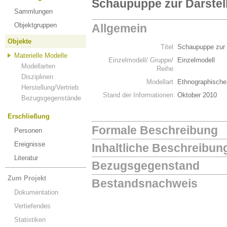
Schaupuppe zur Darstel
Sammlungen
Objektgruppen
Allgemein
Objekte
Titel
Schaupuppe zur 
Materielle Modelle
Einzelmodell/ Gruppe/
Einzelmodell
Modellarten
Reihe
Disziplinen
Modellart
Ethnographische
Herstellung/Vertrieb
Stand der Informationen
Oktober 2010
Bezugsgegenstände
Erschließung
Formale Beschreibung
Personen
Ereignisse
Inhaltliche Beschreibun
Literatur
Bezugsgegenstand
Zum Projekt
Bestandsnachweis
Dokumentation
Vertiefendes
Statistiken