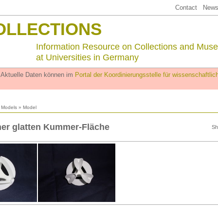
Contact
Newsl
OLLECTIONS
Information Resource on Collections and Mus
at Universities in Germany
. Aktuelle Daten können im
Portal der Koordinierungsstelle für wissenschaftl
l Models
» Model
ner glatten Kummer-Fläche
Sh