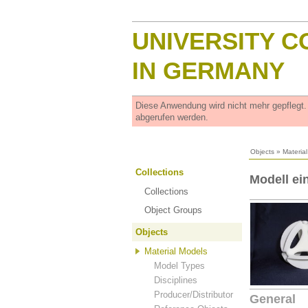
UNIVERSITY C
IN GERMANY
Diese Anwendung wird nicht mehr gepflegt
abgerufen werden.
Objects
»
Materia
Collections
Modell ei
Collections
Object Groups
Objects
Material Models
Model Types
Disciplines
Producer/Distributor
General