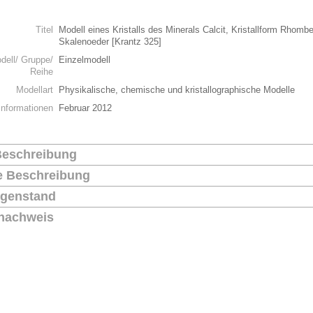
n
Titel
Modell eines Kristalls des Minerals Calcit, Kristallform Rhomb
Skalenoeder [Krantz 325]
dell/ Gruppe/
Einzelmodell
Reihe
Modellart
Physikalische, chemische und kristallographische Modelle
Informationen
Februar 2012
Beschreibung
he Beschreibung
genstand
nachweis