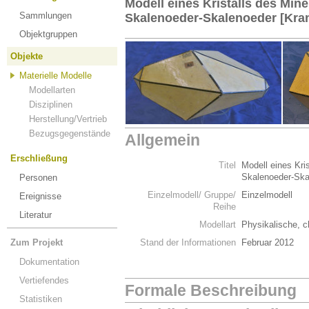
Modell eines Kristalls des Miner
Sammlungen
Skalenoeder-Skalenoeder [Kran
Objektgruppen
Objekte
Materielle Modelle
Modellarten
Disziplinen
Herstellung/Vertrieb
Bezugsgegenstände
Allgemein
Erschließung
Titel
Modell eines Kris
Skalenoeder-Ska
Personen
Einzelmodell/ Gruppe/
Einzelmodell
Ereignisse
Reihe
Literatur
Modellart
Physikalische, c
Zum Projekt
Stand der Informationen
Februar 2012
Dokumentation
Vertiefendes
Formale Beschreibung
Statistiken