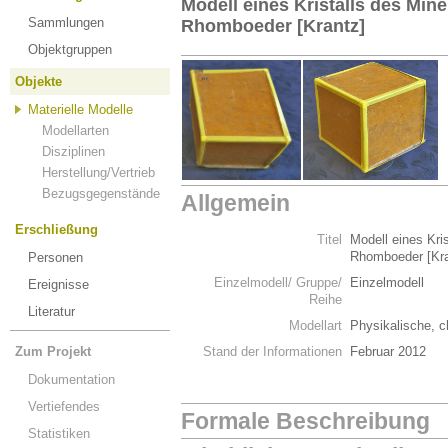
Modell eines Kristalls des Miner
Sammlungen
Rhomboeder [Krantz]
Objektgruppen
Objekte
Materielle Modelle
Modellarten
Disziplinen
Herstellung/Vertrieb
Bezugsgegenstände
Allgemein
Erschließung
Titel
Modell eines Kris
Rhomboeder [Kra
Personen
Einzelmodell/ Gruppe/
Einzelmodell
Ereignisse
Reihe
Literatur
Modellart
Physikalische, c
Zum Projekt
Stand der Informationen
Februar 2012
Dokumentation
Vertiefendes
Formale Beschreibung
Statistiken