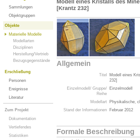
Modell eines Kristalls des Miner
Sammlungen
[Krantz 232]
Objektgruppen
Objekte
Materielle Modelle
Modellarten
Disziplinen
Herstellung/Vertrieb
Bezugsgegenstände
Allgemein
Erschließung
Titel
Modell eines Kris
232]
Personen
Einzelmodell/ Gruppe/
Einzelmodell
Ereignisse
Reihe
Literatur
Modellart
Physikalische, c
Zum Projekt
Stand der Informationen
Februar 2012
Dokumentation
Vertiefendes
Formale Beschreibung
Statistiken