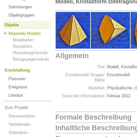
Modell, Kristallform Ditetragon
Sammlungen
Objektgruppen
Objekte
Materielle Modelle
Modellarten
Disziplinen
Herstellung/Vertrieb
Allgemein
Bezugsgegenstände
Titel
Modell, Kristall
Erschließung
Einzelmodell/ Gruppe/
Einzelmodell
Personen
Reihe
Ereignisse
Modellart
Physikalische, c
Literatur
Stand der Informationen
Februar 2012
Zum Projekt
Formale Beschreibung
Dokumentation
Vertiefendes
Inhaltliche Beschreibun
Statistiken