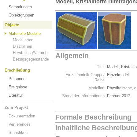
Modell, Kristallform Ditetragon
Sammlungen
Objektgruppen
Objekte
Materielle Modelle
Modellarten
Disziplinen
Herstellung/Vertrieb
Allgemein
Bezugsgegenstände
Titel
Modell, Kristallf
Erschließung
Einzelmodell/ Gruppe/
Einzelmodell
Personen
Reihe
Ereignisse
Modellart
Physikalische, c
Literatur
Stand der Informationen
Februar 2012
Zum Projekt
Formale Beschreibung
Dokumentation
Vertiefendes
Inhaltliche Beschreibun
Statistiken