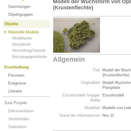
Modell der Wuchsform von Op
Sammlungen
(Krustenflechte)
Objektgruppen
Objekte
Materielle Modelle
Modellarten
Disziplinen
Herstellung/Vertrieb
Bezugsgegenstände
Allgemein
Erschließung
Titel
Modell der Wuc
(Krustenflechte)
Personen
Originaltitel
Modell Wuchsfor
Ereignisse
Plexiplatte
Literatur
Einzelmodell/ Gruppe/
Einzelmodell
Reihe
Zum Projekt
Modellart
Modelle von Leb
Dokumentation
Stand der Informationen
Nov 11
Vertiefendes
Statistiken