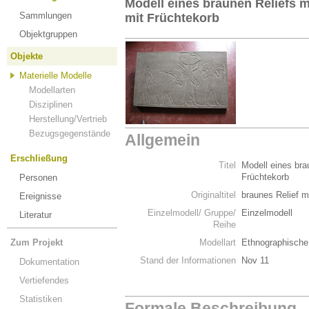
Modell eines braunen Reliefs m
Sammlungen
mit Früchtekorb
Objektgruppen
Objekte
Materielle Modelle
Modellarten
Disziplinen
Herstellung/Vertrieb
Bezugsgegenstände
Allgemein
Erschließung
Titel
Modell eines bra
Früchtekorb
Personen
Originaltitel
braunes Relief m
Ereignisse
Einzelmodell/ Gruppe/
Einzelmodell
Literatur
Reihe
Zum Projekt
Modellart
Ethnographische
Stand der Informationen
Nov 11
Dokumentation
Vertiefendes
Statistiken
Formale Beschreibung