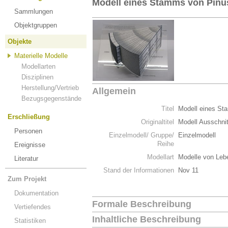
Modell eines Stamms von Pinus
Sammlungen
Objektgruppen
Objekte
Materielle Modelle
Modellarten
Disziplinen
Herstellung/Vertrieb
Allgemein
Bezugsgegenstände
Titel
Modell eines St
Erschließung
Originaltitel
Modell Ausschnit
Personen
Einzelmodell/ Gruppe/
Einzelmodell
Reihe
Ereignisse
Modellart
Modelle von Leb
Literatur
Stand der Informationen
Nov 11
Zum Projekt
Dokumentation
Formale Beschreibung
Vertiefendes
Inhaltliche Beschreibung
Statistiken