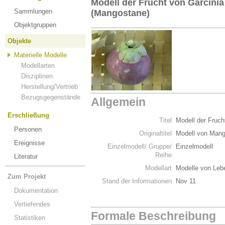
Modell der Frucht von Garcini
Sammlungen
(Mangostane)
Objektgruppen
Objekte
Materielle Modelle
Modellarten
Disziplinen
Herstellung/Vertrieb
Bezugsgegenstände
Allgemein
Erschließung
Titel
Modell der Fruc
Personen
Originaltitel
Modell von Man
Ereignisse
Einzelmodell/ Gruppe/
Einzelmodell
Reihe
Literatur
Modellart
Modelle von Leb
Zum Projekt
Stand der Informationen
Nov 11
Dokumentation
Vertiefendes
Formale Beschreibung
Statistiken