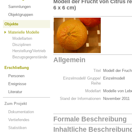
Modell der Frucht von Citrus re
Sammlungen
6 x 6 cm)
Objektgruppen
Objekte
Materielle Modelle
Modellarten
Disziplinen
Herstellung/Vertrieb
Bezugsgegenstände
Allgemein
Erschließung
Titel
Modell der Frucht
Personen
Einzelmodell/ Gruppe/
Einzelmodell
Reihe
Ereignisse
Modellart
Modelle von Leb
Literatur
Stand der Informationen
November 2011
Zum Projekt
Dokumentation
Formale Beschreibung
Vertiefendes
Statistiken
Inhaltliche Beschreibun