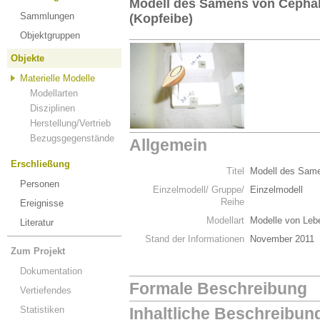
Modell des Samens von Cepha
Sammlungen
(Kopfeibe)
Objektgruppen
Objekte
Materielle Modelle
Modellarten
Disziplinen
Herstellung/Vertrieb
Bezugsgegenstände
Allgemein
Erschließung
Titel
Modell des Same
Personen
Einzelmodell/ Gruppe/
Einzelmodell
Reihe
Ereignisse
Modellart
Modelle von Leb
Literatur
Stand der Informationen
November 2011
Zum Projekt
Dokumentation
Formale Beschreibung
Vertiefendes
Statistiken
Inhaltliche Beschreibun