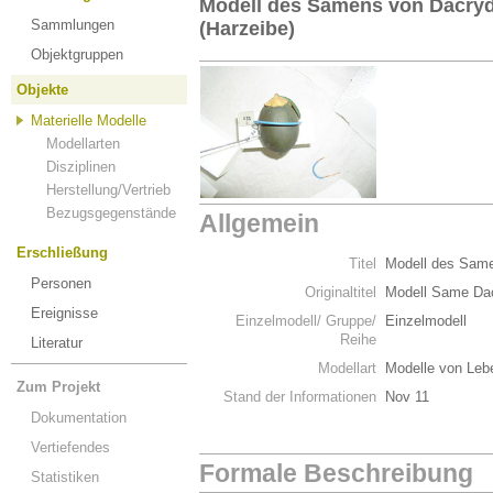
Modell des Samens von Dacryd
Sammlungen
(Harzeibe)
Objektgruppen
Objekte
Materielle Modelle
Modellarten
Disziplinen
Herstellung/Vertrieb
Bezugsgegenstände
Allgemein
Erschließung
Titel
Modell des Same
Personen
Originaltitel
Modell Same Dac
Ereignisse
Einzelmodell/ Gruppe/
Einzelmodell
Reihe
Literatur
Modellart
Modelle von Leb
Zum Projekt
Stand der Informationen
Nov 11
Dokumentation
Vertiefendes
Formale Beschreibung
Statistiken