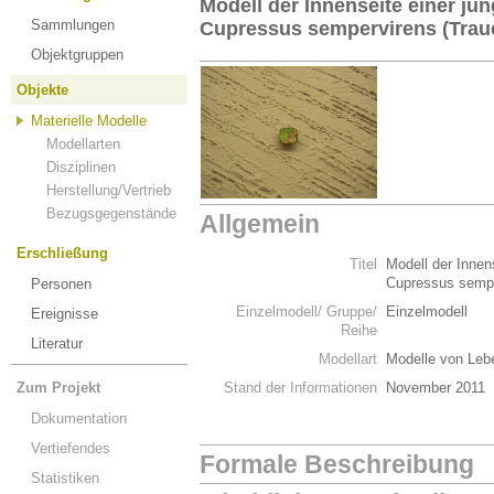
Modell der Innenseite einer j
Sammlungen
Cupressus sempervirens (Trau
Objektgruppen
Objekte
Materielle Modelle
Modellarten
Disziplinen
Herstellung/Vertrieb
Bezugsgegenstände
Allgemein
Erschließung
Titel
Modell der Innen
Cupressus sempe
Personen
Einzelmodell/ Gruppe/
Einzelmodell
Ereignisse
Reihe
Literatur
Modellart
Modelle von Leb
Zum Projekt
Stand der Informationen
November 2011
Dokumentation
Vertiefendes
Formale Beschreibung
Statistiken