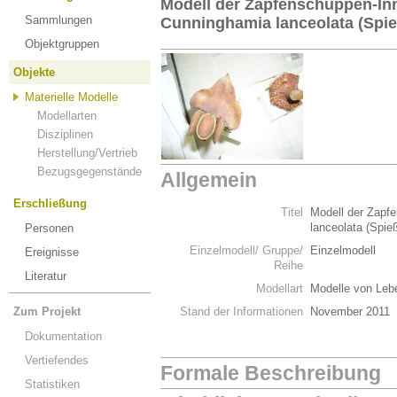
Modell der Zapfenschuppen-In
Sammlungen
Cunninghamia lanceolata (Spi
Objektgruppen
Objekte
Materielle Modelle
Modellarten
Disziplinen
Herstellung/Vertrieb
Bezugsgegenstände
Allgemein
Erschließung
Titel
Modell der Zapf
lanceolata (Spie
Personen
Einzelmodell/ Gruppe/
Einzelmodell
Ereignisse
Reihe
Literatur
Modellart
Modelle von Leb
Zum Projekt
Stand der Informationen
November 2011
Dokumentation
Vertiefendes
Formale Beschreibung
Statistiken