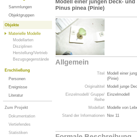
Modell einer jungen Deck- un
Sammlungen
Pinus pinea (Pinie)
Objektgruppen
Objekte
Materielle Modelle
Modellarten
Disziplinen
Herstellung/Vertrieb
Bezugsgegenstände
Allgemein
Erschließung
Titel
Modell einer ju
(Pinie)
Personen
Originaltitel
Modell junge De
Ereignisse
Einzelmodell/ Gruppe/
Einzelmodell
Literatur
Reihe
Zum Projekt
Modellart
Modelle von Leb
Stand der Informationen
Nov 11
Dokumentation
Vertiefendes
Statistiken
Formale Beschreibung