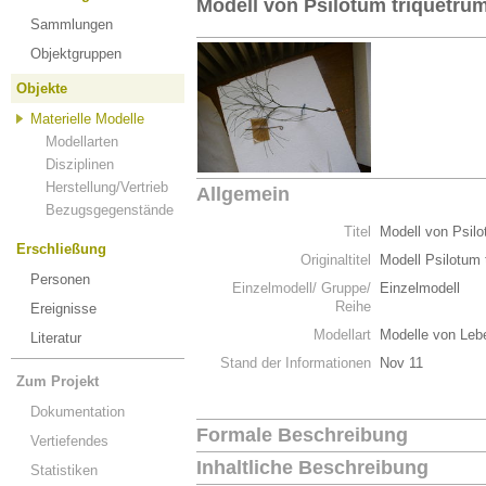
Modell von Psilotum triquetru
Sammlungen
Objektgruppen
Objekte
Materielle Modelle
Modellarten
Disziplinen
Herstellung/Vertrieb
Allgemein
Bezugsgegenstände
Titel
Modell von Psilo
Erschließung
Originaltitel
Modell Psilotum 
Personen
Einzelmodell/ Gruppe/
Einzelmodell
Reihe
Ereignisse
Modellart
Modelle von Leb
Literatur
Stand der Informationen
Nov 11
Zum Projekt
Dokumentation
Formale Beschreibung
Vertiefendes
Inhaltliche Beschreibung
Statistiken