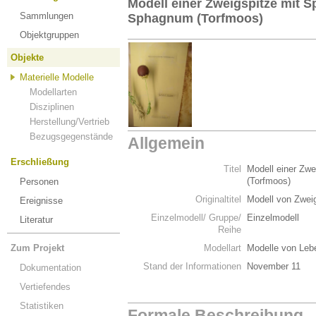
Modell einer Zweigspitze mit 
Sammlungen
Sphagnum (Torfmoos)
Objektgruppen
Objekte
Materielle Modelle
Modellarten
Disziplinen
Herstellung/Vertrieb
Bezugsgegenstände
Allgemein
Erschließung
Titel
Modell einer Zw
(Torfmoos)
Personen
Originaltitel
Modell von Zwei
Ereignisse
Einzelmodell/ Gruppe/
Einzelmodell
Literatur
Reihe
Zum Projekt
Modellart
Modelle von Leb
Stand der Informationen
November 11
Dokumentation
Vertiefendes
Statistiken
Formale Beschreibung