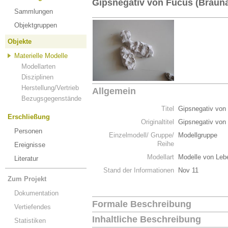
Gipsnegativ von Fucus (Brauna
Sammlungen
Objektgruppen
Objekte
Materielle Modelle
Modellarten
Disziplinen
Herstellung/Vertrieb
Allgemein
Bezugsgegenstände
Titel
Gipsnegativ von
Erschließung
Originaltitel
Gipsnegativ von
Personen
Einzelmodell/ Gruppe/
Modellgruppe
Reihe
Ereignisse
Modellart
Modelle von Leb
Literatur
Stand der Informationen
Nov 11
Zum Projekt
Dokumentation
Formale Beschreibung
Vertiefendes
Inhaltliche Beschreibung
Statistiken