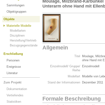
Moulage, Milzbrand-Karbunkel 
Sammlungen
Unterarm ohne Hand mit Ellen
Objektgruppen
Objekte
Materielle Modelle
Modellarten
Disziplinen
Herstellung/Vertrieb
Bezugsgegenstände
Allgemein
Erschließung
Titel
Moulage, Milzbra
ohne Hand mit E
Personen
Einzelmodell/ Gruppe/
Einzelmodell
Ereignisse
Reihe
Literatur
Modellart
Modelle von Leb
Zum Projekt
Stand der Informationen
Dezember 2011
Dokumentation
Vertiefendes
Formale Beschreibung
Statistiken