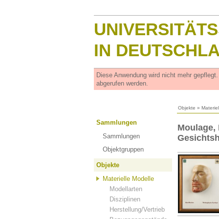
UNIVERSITÄT
IN DEUTSCHL
Diese Anwendung wird nicht mehr gepflegt
abgerufen werden.
Objekte
»
Materie
Sammlungen
Moulage, B
Sammlungen
Gesichtsh
Objektgruppen
Objekte
Materielle Modelle
Modellarten
Disziplinen
Herstellung/Vertrieb