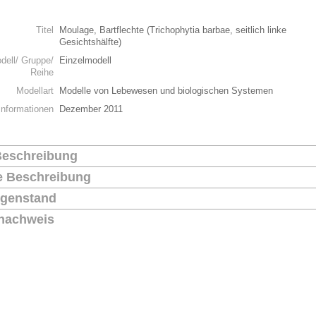
n
Titel
Moulage, Bartflechte (Trichophytia barbae, seitlich linke
Gesichtshälfte)
dell/ Gruppe/
Einzelmodell
Reihe
Modellart
Modelle von Lebewesen und biologischen Systemen
Informationen
Dezember 2011
Beschreibung
he Beschreibung
genstand
nachweis