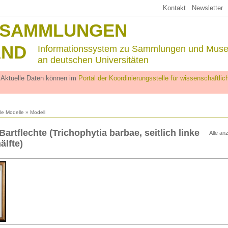
Kontakt
Newsletter
SSAMMLUNGEN
AND
Informationssystem zu Sammlungen und Mus
an deutschen Universitäten
. Aktuelle Daten können im
Portal der Koordinierungsstelle für wissenschaftl
lle Modelle
» Modell
artflechte (Trichophytia barbae, seitlich linke
Alle an
älfte)