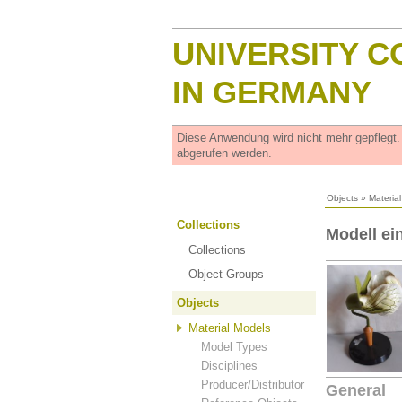
UNIVERSITY C
IN GERMANY
Diese Anwendung wird nicht mehr gepflegt
abgerufen werden.
Objects
»
Materia
Collections
Modell ei
Collections
Object Groups
Objects
Material Models
Model Types
Disciplines
Producer/Distributor
General