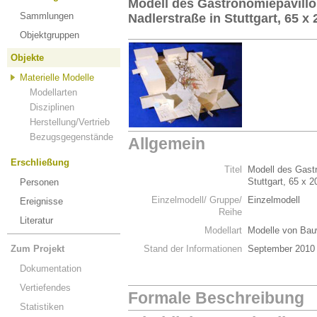
Modell des Gastronomiepavillon
Sammlungen
Nadlerstraße in Stuttgart, 65 x
Objektgruppen
Objekte
Materielle Modelle
Modellarten
Disziplinen
Herstellung/Vertrieb
Bezugsgegenstände
Allgemein
Erschließung
Titel
Modell des Gastr
Stuttgart, 65 x 
Personen
Einzelmodell/ Gruppe/
Einzelmodell
Ereignisse
Reihe
Literatur
Modellart
Modelle von Bau
Zum Projekt
Stand der Informationen
September 2010
Dokumentation
Vertiefendes
Formale Beschreibung
Statistiken