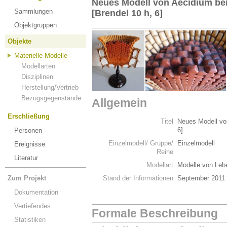
Neues Modell von Aecidium ber
Sammlungen
[Brendel 10 h, 6]
Objektgruppen
Objekte
Materielle Modelle
Modellarten
Disziplinen
Herstellung/Vertrieb
Bezugsgegenstände
Allgemein
Erschließung
Titel
Neues Modell von
6]
Personen
Einzelmodell/ Gruppe/
Einzelmodell
Ereignisse
Reihe
Literatur
Modellart
Modelle von Leb
Zum Projekt
Stand der Informationen
September 2011
Dokumentation
Vertiefendes
Formale Beschreibung
Statistiken