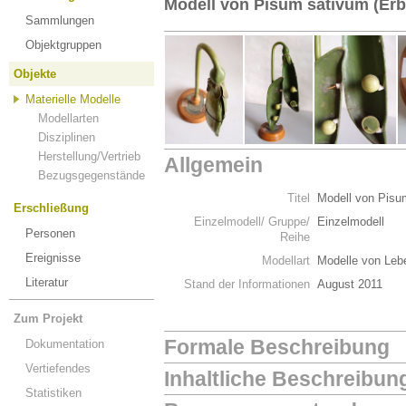
Modell von Pisum sativum (Erbs
Sammlungen
Objektgruppen
Objekte
Materielle Modelle
Modellarten
Disziplinen
Herstellung/Vertrieb
Allgemein
Bezugsgegenstände
Titel
Modell von Pisum
Erschließung
Einzelmodell/ Gruppe/
Einzelmodell
Personen
Reihe
Ereignisse
Modellart
Modelle von Leb
Literatur
Stand der Informationen
August 2011
Zum Projekt
Formale Beschreibung
Dokumentation
Vertiefendes
Inhaltliche Beschreibun
Statistiken