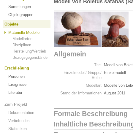
Modell von Boletus satanas (Sa
Sammlungen
Objektgruppen
Objekte
Materielle Modelle
Modellarten
Disziplinen
Herstellung/Vertrieb
Allgemein
Bezugsgegenstände
Titel
Modell von Bolet
Erschließung
Einzelmodell/ Gruppe/
Einzelmodell
Personen
Reihe
Ereignisse
Modellart
Modelle von Leb
Literatur
Stand der Informationen
August 2011
Zum Projekt
Formale Beschreibung
Dokumentation
Vertiefendes
Inhaltliche Beschreibun
Statistiken