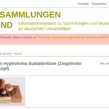
Kontakt
Newsletter
SSAMMLUNGEN
AND
Informationssystem zu Sammlungen und Mus
an deutschen Universitäten
. Aktuelle Daten können im
Portal der Koordinierungsstelle für wissenschaftl
lle Modelle
» Modell
n Hypholoma Sublateritium (Ziegelroter
Alle an
opf)