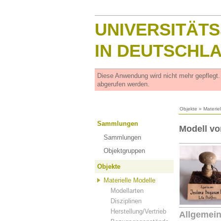
UNIVERSITÄT
IN DEUTSCHL
Diese Anwendung wird nicht mehr gepflegt
abgerufen werden.
Objekte
»
Materie
Sammlungen
Modell vo
Sammlungen
Objektgruppen
Objekte
Materielle Modelle
Modellarten
Disziplinen
Herstellung/Vertrieb
Allgemei