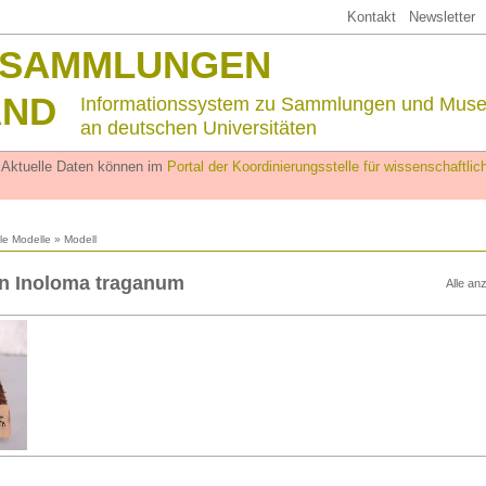
Kontakt
Newsletter
SSAMMLUNGEN
AND
Informationssystem zu Sammlungen und Mus
an deutschen Universitäten
. Aktuelle Daten können im
Portal der Koordinierungsstelle für wissenschaftl
lle Modelle
» Modell
n Inoloma traganum
Alle an
n