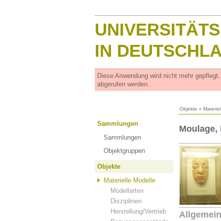
UNIVERSITÄT
IN DEUTSCHL
Diese Anwendung wird nicht mehr gepflegt
abgerufen werden.
Objekte
»
Materie
Sammlungen
Moulage, 
Sammlungen
Objektgruppen
Objekte
Materielle Modelle
Modellarten
Disziplinen
Herstellung/Vertrieb
Allgemei