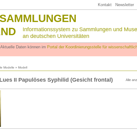
Kontakt
Newsletter
SSAMMLUNGEN
AND
Informationssystem zu Sammlungen und Mus
an deutschen Universitäten
. Aktuelle Daten können im
Portal der Koordinierungsstelle für wissenschaftl
lle Modelle
» Modell
Lues II Papulöses Syphilid (Gesicht frontal)
Alle an
n