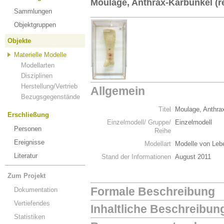
Moulage, Anthrax-Karbunkel (r
Sammlungen
Objektgruppen
Objekte
Materielle Modelle
Modellarten
Disziplinen
Herstellung/Vertrieb
Allgemein
Bezugsgegenstände
Titel
Moulage, Anthrax
Erschließung
Einzelmodell/ Gruppe/
Einzelmodell
Personen
Reihe
Ereignisse
Modellart
Modelle von Leb
Literatur
Stand der Informationen
August 2011
Zum Projekt
Formale Beschreibung
Dokumentation
Vertiefendes
Inhaltliche Beschreibun
Statistiken